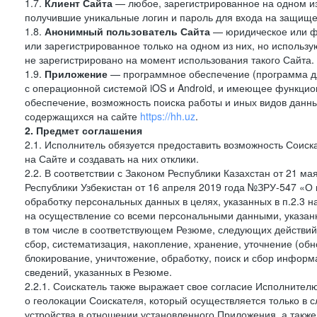
1.7.
Клиент Сайта
— любое, зарегистрированное на одном и
получившие уникальные логин и пароль для входа на защищ
1.8.
Анонимный пользователь Сайта
— юридическое или фи
или зарегистрированное только на одном из них, но использу
не зарегистрировано на момент использования такого Сайта.
1.9.
Приложение
— программное обеспечение (программа д
с операционной системой iOS и Android, и имеющее функцио
обеспечение, возможность поиска работы и иных видов данн
содержащихся на сайте
https://hh.uz
.
2. Предмет соглашения
2.1. Исполнитель обязуется предоставить возможность Соиск
на Сайте и создавать на них отклики.
2.2. В соответствии с Законом Республики Казахстан от 21 м
Республики Узбекистан от 16 апреля 2019 года №ЗРУ-547 «О 
обработку персональных данных в целях, указанных в п.2.3
на осуществление со всеми персональными данными, указан
в том числе в соответствующем Резюме, следующих действий
сбор, систематизация, накопление, хранение, уточнение (обн
блокирование, уничтожение, обработку, поиск и сбор инфор
сведений, указанных в Резюме.
2.2.1. Соискатель также выражает свое согласие Исполнителю
о геолокации Соискателя, который осуществляется только в 
устройства в отношении установленного Приложения, а такж