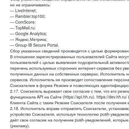
но не ограничиваясь:
— LiveIntenet;
— Rambler.top100;
— ComScore;
— TopMail.ru;
— Google Analytics;
— Яндекс.Метрика;
— Group-IB Secure Portal.
Сбор указанных сведений производится с целью формировани
В отношении зарегистрированных пользователей Сайта могут 
пользователей с целью выявления подозрительной активност
перечень используемых сторонних интернет-сервисов без ув
полученных данных на собственных серверах, Исполнитель не
сервисов. Исполнитель не производит сопоставление персо
Соискателем в форме Резюме и позволяющих идентифициров
2.17. Соискатель выражает свое согласие с тем, что его рез
функционала API на Сайте (https://api.hh.ru). https://dev.hh.
Клиента Сайта с таким Резюме Соискателя после получения 
2.18. Исполнитель вправе отправлять Соискателю, установ
устройство Соискателя, используя технологию push-уведомл
даёт свое согласие на получение push-уведомлений, которые
(рекламу).