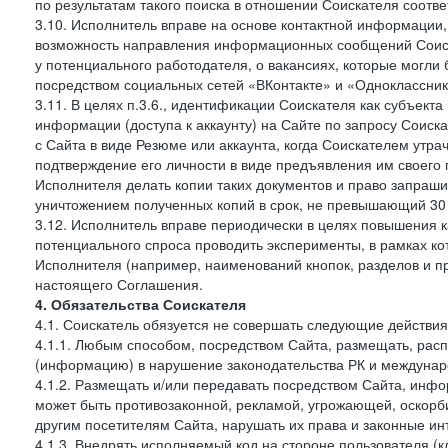
по результатам такого поиска в отношении Соискателя соот
3.10. Исполнитель вправе на основе контактной информации,
возможность направления информационных сообщений Соиск
у потенциального работодателя, о вакансиях, которые могл
посредством социальных сетей «ВКонтакте» и «Одноклассники
3.11. В целях п.3.6., идентификации Соискателя как субъек
информации (доступа к аккаунту) на Сайте по запросу Соиск
с Сайта в виде Резюме или аккаунта, когда Соискателем утр
подтверждение его личности в виде предъявления им своего 
Исполнителя делать копии таких документов и право запраш
уничтожением полученных копий в срок, не превышающий 30 
3.12. Исполнитель вправе периодически в целях повышения к
потенциального спроса проводить эксперименты, в рамках 
Исполнителя (например, наименований кнопок, разделов и пр
настоящего Соглашения.
4. Обязательства Соискателя
4.1. Соискатель обязуется не совершать следующие действия
4.1.1. Любым способом, посредством Сайта, размещать, расп
(информацию) в нарушение законодательства РК и междунаро
4.1.2. Размещать и/или передавать посредством Сайта, инфо
может быть противозаконной, рекламой, угрожающей, оскорби
другим посетителям Сайта, нарушать их права и законные ин
4.1.3. Внедрять исполняемый код на стороне пользователя (клие