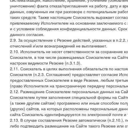
систематизация, накопление, хранение, уточнение (обновлен
уничтожение) факта отказа/приглашения на работу, дату и в
данных, озвученных им при разговоре с потенциальным рабо
таких средств. Также настоящим Соискатель выражает согла
привлекаемому Исполнителем на основании заключаемого с э
и с условием соблюдения конфиденциальности данных. Срок 
данного согласия.
2.9. За осуществление с Резюме действий, указанных в п.2.2
отчислений и\или вознаграждений не выплачивает.
2.10. Исполнитель не несет ответственности за сохранение 
Соискателя, в том числе размещаемых Соискателем на Сайте
настроек видимости Резюме (п.3.1.3).
2.11. Соискатель в целях выполнения обязательств по наст
Соискателя (п.2.3. Соглашения) предоставляет согласие Ис
предоставленных Соискателем в виде Резюме, любым третьи
(право Исполнителя на трансграничную передачу персональ
2.12. Размещение Соискателем персональных данных на Сай
Соискателем путем заполнения специальной формы на Сайте,
(а также другим сайтам) программно или иным способом пол
(других) сайтов, на которых расположены персональные данн
сайта Соискатель идентифицируется по электронной почте и 
2.13. В случае составления Резюме автоматически (п.2.10.), 
либо подтвердить размещение на Сайте такого Резюме или от