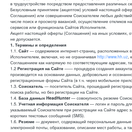
в трудоустройстве посредством предоставления различных с
Безусловным принятием (акцептом) условий настоящей оферт
Соглашения) или совершением Соискателем любых действий,
числе поиск и просмотр вакансий, осуществление откликов н
сервисов или функционала Сайтов Исполнителя.
Акцепт настоящей оферты (Соглашения) на иных условиях, от
не допускается.
1. Термины и определения
1.1.
Сайт
— содержимое интернет-страниц, расположенных в с
Исполнителем, включая, но не ограничивая
http://www.hh.uz
,
Соглашением как напрямую по соответствующим адресам, так
1.2
Регистрация на Сайте
—— процедура создания аккаунта 
производится на основании данных, добровольно и осознанн
регистрационные формы Сайта (в т.ч. через мобильное прило
1.3.
Соискатель
— посетитель Сайта, прошедший регистраци
поиска работы, но без регистрации на Сайте.
1.4.
База данных HeadHunter
— совокупность резюме Соиска
1.5.
Учетная информация Соискателя
— логин и пароль для
указываемый Соискателем при регистрации на Сайте адрес 
коротких текстовых сообщений (SMS).
1.6.
Резюме
— документ, содержащий персональные данные
электронной почты, образовании, описании мест работы, а та