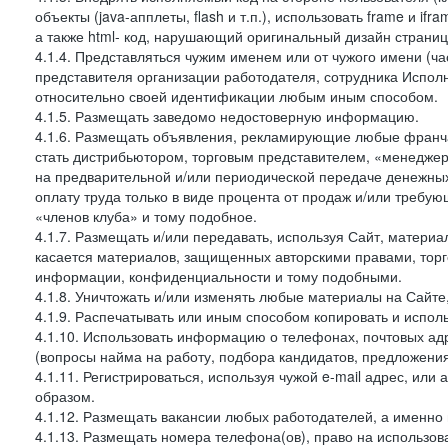
объекты (java-апплеты, flash и т.п.), использовать frame и 
а также html- код, нарушающий оригинальный дизайн страниц
4.1.4. Представляться чужим именем или от чужого имени (ча
представителя организации работодателя, сотрудника Испол
относительно своей идентификации любым иным способом.
4.1.5. Размещать заведомо недостоверную информацию.
4.1.6. Размещать объявления, рекламирующие любые франча
стать дистрибьютором, торговым представителем, «менеджер
на предварительной и/или периодической передаче денежн
оплату труда только в виде процента от продаж и/или требу
«членов клуба» и тому подобное.
4.1.7. Размещать и/или передавать, используя Сайт, материа
касается материалов, защищенных авторскими правами, тор
информации, конфиденциальности и тому подобными.
4.1.8. Уничтожать и/или изменять любые материалы на Сайте
4.1.9. Распечатывать или иным способом копировать и испо
4.1.10. Использовать информацию о телефонах, почтовых ад
(вопросы найма на работу, подбора кандидатов, предложения
4.1.11. Регистрироваться, используя чужой e-mail адрес, или
образом.
4.1.12. Размещать вакансии любых работодателей, а именно
4.1.13. Размещать номера телефона(ов), право на использов