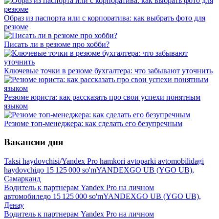
Образ из паспорта или с корпоратива: как выбрать фото для
резюме
Писать ли в резюме про хобби?
Ключевые точки в резюме бухгалтера: что забывают уточнить
Резюме юриста: как рассказать про свои успехи понятным
языком
Резюме топ-менеджера: как сделать его безупречным
Вакансии дня
Taksi haydovchisi/Yandex Pro hamkori avtoparki avtomobilidagi
haydovchi
до
15 125 000
so'm
YANDEXGO UB (YGO UB),
Самарканд
Водитель к партнерам Yandex Pro на личном
автомобиле
до
15 125 000
so'm
YANDEXGO UB (YGO UB),
Денау
Водитель к партнерам Yandex Pro на личном