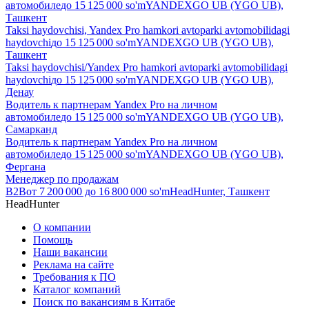
автомобиле
до
15 125 000
so'm
YANDEXGO UB (YGO UB),
Ташкент
Taksi haydovchisi, Yandex Pro hamkori avtoparki avtomobilidagi
haydovchi
до
15 125 000
so'm
YANDEXGO UB (YGO UB),
Ташкент
Taksi haydovchisi/Yandex Pro hamkori avtoparki avtomobilidagi
haydovchi
до
15 125 000
so'm
YANDEXGO UB (YGO UB),
Денау
Водитель к партнерам Yandex Pro на личном
автомобиле
до
15 125 000
so'm
YANDEXGO UB (YGO UB),
Самарканд
Водитель к партнерам Yandex Pro на личном
автомобиле
до
15 125 000
so'm
YANDEXGO UB (YGO UB),
Фергана
Менеджер по продажам
B2B
от
7 200 000
до
16 800 000
so'm
HeadHunter, Ташкент
HeadHunter
О компании
Помощь
Наши вакансии
Реклама на сайте
Требования к ПО
Каталог компаний
Поиск по вакансиям в Китабе