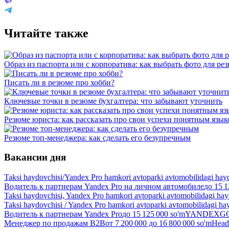
Читайте также
Образ из паспорта или с корпоратива: как выбрать фото для ре
Писать ли в резюме про хобби?
Ключевые точки в резюме бухгалтера: что забывают уточнить
Резюме юриста: как рассказать про свои успехи понятным язы
Резюме топ-менеджера: как сделать его безупречным
Вакансии дня
Taksi haydovchisi/Yandex Pro hamkori avtoparki avtomobilidagi hay
Водитель к партнерам Yandex Pro на личном автомобиле
до
15 1
Taksi haydovchisi, Yandex Pro hamkori avtoparki avtomobilidagi ha
Taksi haydovchisi / Yandex Pro hamkori avtoparki avtomobilidagi ha
Водитель к партнерам Yandex Pro
до
15 125 000
so'm
YANDEXGO 
Менеджер по продажам B2B
от
7 200 000
до
16 800 000
so'm
Head