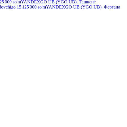
25 000
so'm
YANDEXGO UB (YGO UB), Ташкент
dovchi
до
15 125 000
so'm
YANDEXGO UB (YGO UB), Фергана