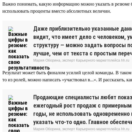
Важно понимать, какую информацию можно указать в резюме 
использовать проценты вместо абсолютных величин.
Даже приблизительно указанные дан
видит, что имеет дело с человеком, 
структуру — можно задать вопросы п
лучше, чем от текста с простым пере
Мария Оборина, эксперт Карьерного маркетплейса hh.ru
Результат может быть финалом усилий целой команды. В таком с
то из ролей, можно написать «участвовал в...». И рассказать, 
Продающие специалисты любят показыв
ежегодный рост продаж с примерным п
годы, не использовать одновременно
указать что-то одно. Главное обеспе
Мария Оборина, эксперт Карьерного маркетплейса hh.ru