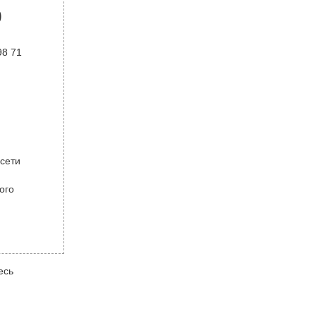
р
98 71
 сети
ого
есь