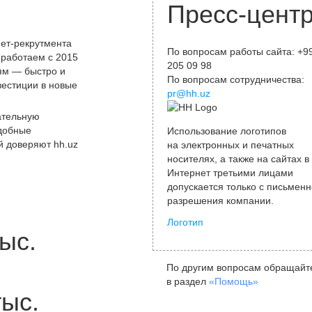
Пресс-цент
ет-рекрутмента
По вопросам работы сайта: +9
 работаем с 2015
205 09 98
лям — быстро и
По вопросам сотрудничества:
вестиции в новые
pr@hh.uz
ательную
удобные
Использование логотипов
й доверяют hh.uz
на электронных и печатных
носителях, а также на сайтах в
Интернет третьими лицами
допускается только с письменн
разрешения компании.
Логотип
ыс.
По другим вопросам обращайт
в раздел
«Помощь»
тыс.