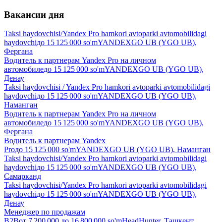
Вакансии дня
Taksi haydovchisi/Yandex Pro hamkori avtoparki avtomobilidagi
haydovchi
до
15 125 000
so'm
YANDEXGO UB (YGO UB),
Фергана
Водитель к партнерам Yandex Pro на личном
автомобиле
до
15 125 000
so'm
YANDEXGO UB (YGO UB),
Денау
Taksi haydovchisi / Yandex Pro hamkori avtoparki avtomobilidagi
haydovchi
до
15 125 000
so'm
YANDEXGO UB (YGO UB),
Наманган
Водитель к партнерам Yandex Pro на личном
автомобиле
до
15 125 000
so'm
YANDEXGO UB (YGO UB),
Фергана
Водитель к партнерам Yandex
Pro
до
15 125 000
so'm
YANDEXGO UB (YGO UB), Наманган
Taksi haydovchisi/Yandex Pro hamkori avtoparki avtomobilidagi
haydovchi
до
15 125 000
so'm
YANDEXGO UB (YGO UB),
Самарканд
Taksi haydovchisi/Yandex Pro hamkori avtoparki avtomobilidagi
haydovchi
до
15 125 000
so'm
YANDEXGO UB (YGO UB),
Денау
Менеджер по продажам
B2B
от
7 200 000
до
16 800 000
so'm
HeadHunter, Ташкент