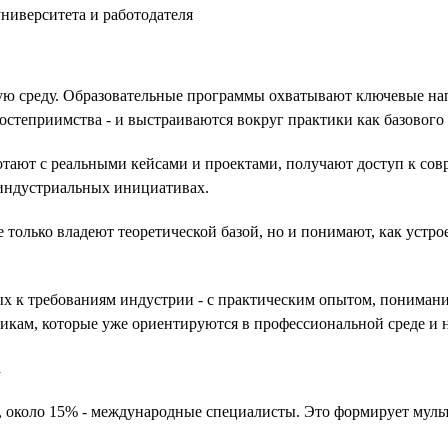
ю среду. Образовательные программы охватывают ключевые нап
остеприимства - и выстраиваются вокруг практики как базового
отают с реальными кейсами и проектами, получают доступ к сов
 индустриальных инициативах.
только владеют теоретической базой, но и понимают, как устрое
ых к требованиям индустрии - с практическим опытом, понимани
никам, которые уже ориентируются в профессиональной среде и 
а
в, около 15% - международные специалисты. Это формирует муль