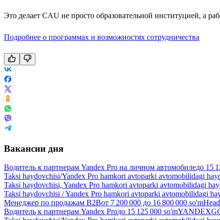
Это делает CAU не просто образовательной институцией, а рабо
Подробнее о программах и возможностях сотрудничества
Вакансии дня
Водитель к партнерам Yandex Pro на личном автомобиле
до
15 1
Taksi haydovchisi/Yandex Pro hamkori avtoparki avtomobilidagi hay
Taksi haydovchisi, Yandex Pro hamkori avtoparki avtomobilidagi ha
Taksi haydovchisi / Yandex Pro hamkori avtoparki avtomobilidagi ha
Менеджер по продажам B2B
от
7 200 000
до
16 800 000
so'm
Head
Водитель к партнерам Yandex Pro
до
15 125 000
so'm
YANDEXGO 