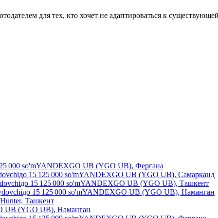
тодателем для тех, кто хочет не адаптироваться к существующей
25 000
so'm
YANDEXGO UB (YGO UB), Фергана
dovchi
до
15 125 000
so'm
YANDEXGO UB (YGO UB), Самарканд
ydovchi
до
15 125 000
so'm
YANDEXGO UB (YGO UB), Ташкент
ydovchi
до
15 125 000
so'm
YANDEXGO UB (YGO UB), Наманган
Hunter, Ташкент
UB (YGO UB), Наманган