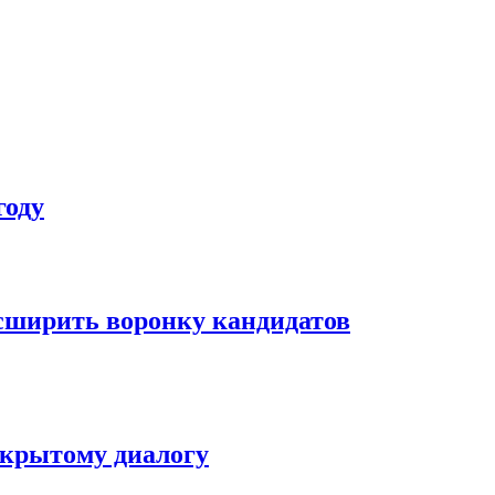
году
асширить воронку кандидатов
ткрытому диалогу