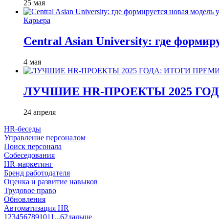
25 мая
Карьера
Central Asian University: где форми
4 мая
ЛУЧШИЕ HR-ПРОЕКТЫ 2025 ГО
24 апреля
HR-беседы
Управление персоналом
Поиск персонала
Собеседования
HR-маркетинг
Бренд работодателя
Оценка и развитие навыков
Трудовое право
Обновления
Автоматизация HR
1
2
3
4
5
6
7
8
9
10
11
...
62
дальше