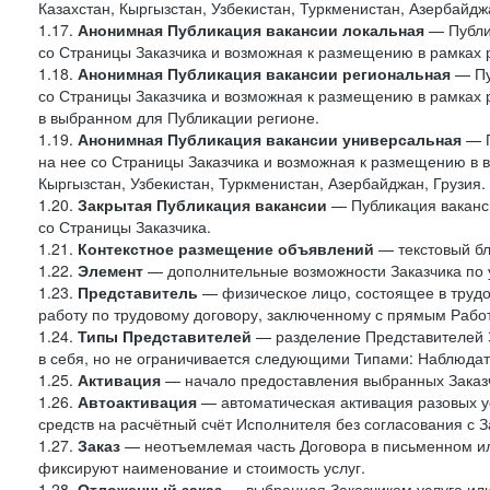
Казахстан, Кыргызстан, Узбекистан, Туркменистан, Азербайджа
1.17.
Анонимная Публикация вакансии локальная
— Публик
со Страницы Заказчика и возможная к размещению в рамках 
1.18.
Анонимная Публикация вакансии региональная
— Пу
со Страницы Заказчика и возможная к размещению в рамках р
в выбранном для Публикации регионе.
1.19.
Анонимная Публикация вакансии универсальная
— П
на нее со Страницы Заказчика и возможная к размещению в в
Кыргызстан, Узбекистан, Туркменистан, Азербайджан, Грузия.
1.20.
Закрытая Публикация вакансии
— Публикация ваканси
со Страницы Заказчика.
1.21.
Контекстное размещение объявлений
— текстовый бло
1.22.
Элемент
— дополнительные возможности Заказчика по 
1.23.
Представитель
— физическое лицо, состоящее в труд
работу по трудовому договору, заключенному с прямым Рабо
1.24.
Типы Представителей
— разделение Представителей З
в себя, но не ограничивается следующими Типами: Наблюдат
1.25.
Активация
— начало предоставления выбранных Заказч
1.26.
Автоактивация
— автоматическая активация разовых ус
средств на расчётный счёт Исполнителя без согласования с З
1.27.
Заказ
— неотъемлемая часть Договора в письменном ил
фиксируют наименование и стоимость услуг.
1.28.
Отложенный заказ
— выбранная Заказчиком услуга или