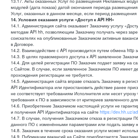
13.17. Акты оказанных Услуг по размещения Рекламных моду
модулей (дата показа) датой окончания периода размещения
Услуг, оказанных в данном месяце, если период размещения
14. Условия оказания услуги «Доступ к API HH»
14.1. Администрация сайта оказывает Заказчику услугу «Дост
методам API hh, позволяющим Заказчику получать через зар
соискателях на опубликованные Заказчиком активные ваканси
в Договоре.
14.2. Взаимодействие с API производится путем обмена http
14.3. В целях правомерного доступа к API заявленное Заказ
14.4. Для целей регистрации ПО Заказчик подает заявку на с
с Сайтом. В случае, если заявленное Заказчиком ПО имеет 
прохождения регистрации не требуется.
14.5. Администрация сайта вправе отказать Заказчику в реги
API Идентификатора или приостановить действие ранее прис
не соответствует требованиям Исполнителя или несет угрозу
требования к ПО в зависимости от критериев заявленного дл
14.6. Приобретение Заказчиком настоящей услуги не гарант
и получения API Идентификатора на сайте
https://dev.hh.uz/a
14.7. В случае, получения Заказчиком отказа в регистрации П
данного ПО с изменёнными параметрами или подать заявку н
14.8. Заказчик в течение срока оказания услуги может испол
14.9. Публикации вакансий на Сайте приобретаются Заказчик