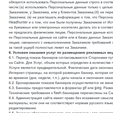
обязуется использовать Персональные данные строго в соотв
числе:(а) использовать Персональные данные только с цель
Заказчиком, у Заказчика, или у Клиентов Заказчика;(б) не п
Заказчика; (в) не разглашать информацию о том, что Персон
Headhunter и о том, что они были получены Заказчиком от И
на бумажных или электронных носителях делать это в соотве
не предлагать физическим лицам, Персональные данные кот
их Персональные данные на сайте или в базах данных Заказч
лицам, связанного с невыполнением Заказчиком требований 
за такой ущерб полностью лежит на Заказчике.
6. Условия оказания услуг по размещению рекламных мод
6.1. Период показа баннеров согласовываются Сторонами пут
на Сайте. Для Услуг, объем которых определен в количестве 
Услуги является предварительной. Фактическая дата окончан
Интернет-страницы, на которой размещен баннер, которая оп
во времени (дни, недели, т.п.), даты начала и окончания оказ
6.2. Бронирование показов баннеров осуществляется не менее
6.3. Баннеры предоставляются в форматах gif или jpeg. Раз
Технические требования к flash-баннерам перечислены на Са
6.4. Администрация сайта имеет право без искажения смысл
материалы, если они не соответствуют нормам русского язык
редактировании.
6.5. Заказчик обязуется передать все материалы для изготов