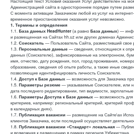
Настоящий текст Условий оказания Услуг действителен на мо
Администрацией сайта в одностороннем порядке путем разме
С момента активации Заказчиком любой из услуг на интернет
временное приостановление оказания услуг невозможно.
1. Термины и определения
1.1.
База данных HeadHunter
(а равно
База данных
) — инф
и размещенная на Сайтах hh.uz или других доменах Админис
1.2.
Соискатель
— Пользователь Сайта, разместивший свое 
1.3.
Персональные данные
— сведения, относящиеся к опр
данных (Соискателю), зафиксированные на электронном, бу
имя, отчество, дату рождения, пол, город проживания, номер
образование, сведения об опыте работы, а также иные сведен
позволяющие идентифицировать личность Соискателя.
1.4.
Доступ к Базе данных
— возможность для Заказчика про
1.5.
Параметры резюме
— указываемые Соискателем, или н
дата последнего редактировании, тип видимости, зарплатные
1.6.
Параметры Доступа к Базе данных
— возможность для 
критериев, например: региональный критерий, критерий про
в календарных днях).
1.7.
Публикация вакансии
— размещение на Сайте\ах Испол
клиентов Заказчика, если последний осуществляет деятельнос
1.8.
Публикация вакансии «Стандарт» локальная
— Публик
и возможная к размещению в рамках регионов Узбекистана.