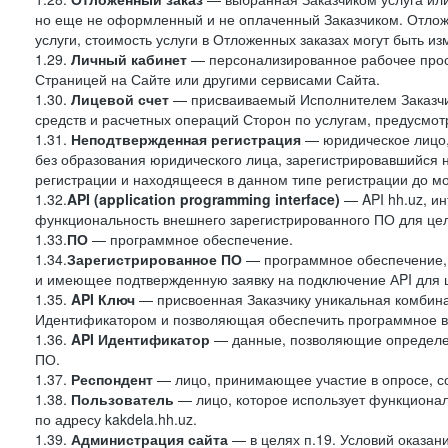
но еще не оформленный и не оплаченный Заказчиком. Отложе
услуги, стоимость услуги в Отложенных заказах могут быть 
1.29.
Личный кабинет
— персонализированное рабочее прост
Страницей на Сайте или другими сервисами Сайта.
1.30.
Лицевой счет
— присваиваемый Исполнителем Заказчик
средств и расчетных операций Сторон по услугам, предусмотр
1.31.
Неподтвержденная регистрация
— юридическое лицо,
без образования юридического лица, зарегистрировавшийся 
регистрации и находящееся в данном типе регистрации до м
1.32.
API (application programming interface)
— API hh.uz, и
функциональность внешнего зарегистрированного ПО для це
1.33.
ПО
— программное обеспечение.
1.34.
Зарегистрированное ПО
— программное обеспечение,
и имеющее подтвержденную заявку на подключение АPI для 
1.35.
API Ключ
— присвоенная Заказчику уникальная комбинац
Идентификатором и позволяющая обеспечить программное в
1.36.
API
Идентификатор
— данные, позволяющие определен
ПО.
1.37.
Респондент
— лицо, принимающее участие в опросе, со
1.38.
Пользователь
— лицо, которое использует функциона
по адресу kakdela.hh.uz.
1.39.
Администрация сайта
— в целях п.19. Условий оказа