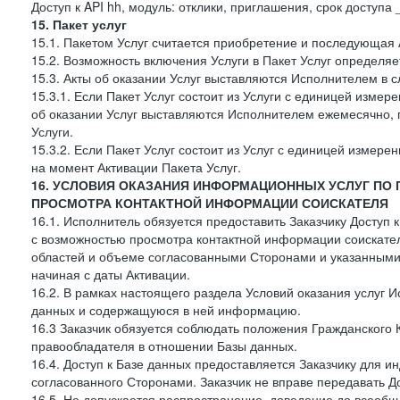
Доступ к API hh, модуль: отклики, приглашения, срок доступа
15. Пакет услуг
15.1. Пакетом Услуг считается приобретение и последующая 
15.2. Возможность включения Услуги в Пакет Услуг определя
15.3. Акты об оказании Услуг выставляются Исполнителем в
15.3.1. Если Пакет Услуг состоит из Услуги с единицей изме
об оказании Услуг выставляются Исполнителем ежемесячно, 
Услуги.
15.3.2. Если Пакет Услуг состоит из Услуг с единицей измер
на момент Активации Пакета Услуг.
16. УСЛОВИЯ ОКАЗАНИЯ ИНФОРМАЦИОННЫХ УСЛУГ ПО
ПРОСМОТРА КОНТАКТНОЙ ИНФОРМАЦИИ СОИСКАТЕЛЯ
16.1. Исполнитель обязуется предоставить Заказчику Доступ
с возможностью просмотра контактной информации соискате
областей и объеме согласованными Сторонами и указанными в
начиная с даты Активации.
16.2. В рамках настоящего раздела Условий оказания услуг И
данных и содержащуюся в ней информацию.
16.3 Заказчик обязуется соблюдать положения Гражданского 
правообладателя в отношении Базы данных.
16.4. Доступ к Базе данных предоставляется Заказчику для и
согласованного Сторонами. Заказчик не вправе передавать Д
16.5. Не допускается распространение, доведение до всеоб