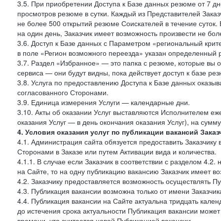
3.5. При приобретении Доступа к Базе данных резюме от 7 дн
просмотров резюме в сутки. Каждый из Представителей Зак
не более 500 открытий резюме Соискателей в течение суток.
на один день, Заказчик имеет возможность произвести не бо
3.6. Доступ к Базе данных с Параметром «региональный крит
в поле «Регион возможного переезда» указан определенный р
3.7. Раздел «Избранное» — это папка с резюме, которые вы 
сервиса — они будут видны, пока действует доступ к базе ре
3.8. Услуга по предоставлению Доступа к Базе данных оказы
согласованного Сторонами.
3.9. Единица измерения Услуги — календарные дни.
3.10. Акты об оказании Услуг выставляются Исполнителем еж
оказания Услуг — в день окончания оказания Услуг), на сумм
4. Условия оказания услуг по публикации вакансий Заказ
4.1. Администрация сайта обязуется предоставить Заказчику
Сторонами в Заказе или путем Активации вида и количества.
4.1.1. В случае если Заказчик в соответствии с разделом 4.
на Сайте, то на одну публикацию вакансию Заказчик имеет в
4.2. Заказчику предоставляется возможность осуществлять П
4.3. Публикация вакансии возможна только от имени Заказчи
4.4. Публикация вакансии на Сайте актуальна тридцать кале
до истечения срока актуальности Публикация вакансии може
времени, что считается новой Публикацией вакансии.