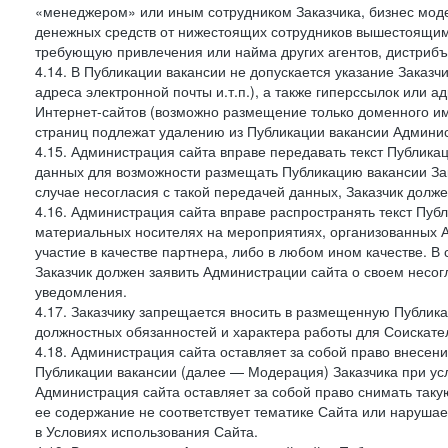
«менеджером» или иным сотрудником Заказчика, бизнес моде
денежных средств от нижестоящих сотрудников вышестоящим,
требующую привлечения или найма других агентов, дистрибъ
4.14. В Публикации вакансии не допускается указание Заказ
адреса электронной почты и.т.п.), а также гиперссылок или а
Интернет-сайтов (возможно размещение только доменного име
страниц подлежат удалению из Публикации вакансии Админис
4.15. Администрация сайта вправе передавать текст Публика
данных для возможности размещать Публикацию вакансии Зак
случае несогласия с такой передачей данных, Заказчик долж
4.16. Администрация сайта вправе распространять текст Публ
материальных носителях на мероприятиях, организованных 
участие в качестве партнера, либо в любом ином качестве. В
Заказчик должен заявить Администрации сайта о своем несо
уведомления.
4.17. Заказчику запрещается вносить в размещенную Публи
должностных обязанностей и характера работы для Соискател
4.18. Администрация сайта оставляет за собой право внесен
Публикации вакансии (далее — Модерация) Заказчика при усл
Администрация сайта оставляет за собой право снимать таку
ее содержание не соответствует тематике Сайта или нарушает
в Условиях использования Сайта.