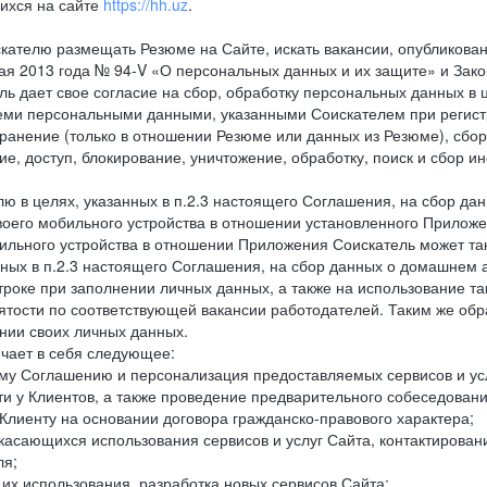
ихся на сайте
https://hh.uz
.
кателю размещать Резюме на Сайте, искать вакансии, опубликованн
 мая 2013 года № 94-V «О персональных данных и их защите» и Зак
дает свое согласие на сбор, обработку персональных данных в ц
еми персональными данными, указанными Соискателем при регистр
анение (только в отношении Резюме или данных из Резюме), сбор,
ие, доступ, блокирование, уничтожение, обработку, поиск и сбор 
лю в целях, указанных в п.2.3 настоящего Соглашения, на сбор да
воего мобильного устройства в отношении установленного Приложе
льного устройства в отношении Приложения Соискатель может такж
нных в п.2.3 настоящего Соглашения, на сбор данных о домашнем а
троке при заполнении личных данных, а также на использование т
тости по соответствующей вакансии работодателей. Таким же обра
нии своих личных данных.
ючает в себя следующее:
ему Соглашению и персонализация предоставляемых сервисов и ус
сти у Клиентов, а также проведение предварительного собеседовани
Клиенту на основании договора гражданско-правового характера;
 касающихся использования сервисов и услуг Сайта, контактирова
ля;
а их использования, разработка новых сервисов Сайта;