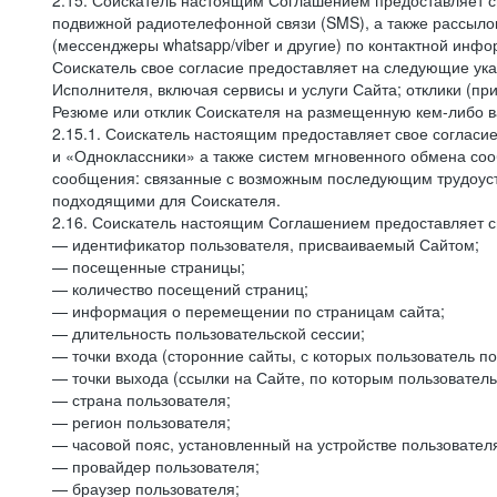
2.15. Соискатель настоящим Соглашением предоставляет св
подвижной радиотелефонной связи (SMS), а также рассыло
(мессенджеры whatsapp/viber и другие) по контактной инфо
Соискатель свое согласие предоставляет на следующие ука
Исполнителя, включая сервисы и услуги Сайта; отклики (п
Резюме или отклик Соискателя на размещенную кем-либо ва
2.15.1. Соискатель настоящим предоставляет свое соглас
и «Одноклассники» а также систем мгновенного обмена сооб
сообщения: связанные с возможным последующим трудоустр
подходящими для Соискателя.
2.16. Соискатель настоящим Соглашением предоставляет св
— идентификатор пользователя, присваиваемый Сайтом;
— посещенные страницы;
— количество посещений страниц;
— информация о перемещении по страницам сайта;
— длительность пользовательской сессии;
— точки входа (сторонние сайты, с которых пользователь по
— точки выхода (ссылки на Сайте, по которым пользователь
— страна пользователя;
— регион пользователя;
— часовой пояс, установленный на устройстве пользовател
— провайдер пользователя;
— браузер пользователя;