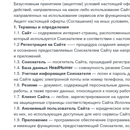
Безусловным принятием (акцептом) условий настоящей офе
действий, направленных на какое-либо использование Сайто
направленных на использование сервисов или функционал
Акцепт настоящей оферты (Соглашения) на иных условиях, о
1. Термины и определения
1.1.
Сайт
— содержимое интернет-страниц, расположенных в
который используется Соискателем в соответствии с наст
1.2
Регистрация на Сайте
—— процедура создания аккаунт
и осознанно предоставляемых Соискателем Сайту как напря
и приложений.
1.3.
Соискатель
— посетитель Сайта, прошедший регистрац
1.4.
База данных HeadHunter
— совокупность резюме Соис
1.5.
Учетная информация Соискателя
— логин и пароль д
на Сайте адрес электронной почты или номер телефона, п
1.6.
Резюме
— документ, содержащий персональные данные
работы, а также прочих данных, относящихся к поиску рабо
1.7.
Клиент Сайта
— любое, зарегистрированное на одном 
на защищенные страницы соответствующего Сайта Исполн
1.8.
Анонимный пользователь Сайта
— юридическое или 
из них, но использующее доступные для него сервисы Сайта
1.9.
Приложение
— программное обеспечение (программа д
и имеющее функционал, предоставляющий Соискателю, если