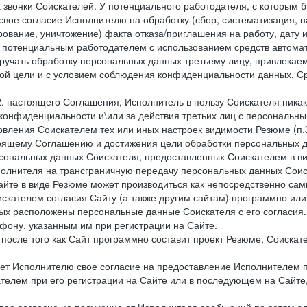
 звонки Соискателей. У потенциального работодателя, с которым 
свое согласие Исполнителю на обработку (сбор, систематизация, 
рование, уничтожение) факта отказа/приглашения на работу, дату
 потенциальным работодателем с использованием средств автомати
учать обработку персональных данных третьему лицу, привлекае
ной цели и с условием соблюдения конфиденциальности данных. Ср
.2. настоящего Соглашения, Исполнитель в пользу Соискателя ника
е конфиденциальности и\или за действия третьих лиц с персональ
вления Соискателем тех или иных настроек видимости Резюме (п.3
тоящему Соглашению и достижения цели обработки персональных д
рсональных данных Соискателя, предоставленных Соискателем в 
сполнителя на трансграничную передачу персональных данных Сои
айте в виде Резюме может производиться как непосредственно с
искателем согласия Сайту (а также другим сайтам) программно ил
орых расположены персональные данные Соискателя с его согласия
фону, указанным им при регистрации на Сайте.
), после того как Сайт программно составит проект Резюме, Соиска
ет Исполнителю свое согласие на предоставление Исполнителем 
елем при его регистрации на Сайте или в последующем на Сайте,