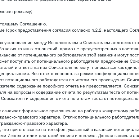
лючая рекламу;
астоящему Соглашению.
е (срок предоставления согласия согласно п.2.2. настоящего Сог
как установление между Исполнителем и Соискателем агентских о
ибо каких-то иных отношений, прямо не предусмотренных в настоя
акансию от потенциального работодателя этой вакансии могут пост
ожет поступить от потенциального работодателя предложение Соиск
ателей и ответы на них Соискателя не могут пониматься как единс
енциальными. Вся ответственность за режим конфиденциальности
 от потенциального работодателя по итогам его прохождения Соис
кателю содержание подобного отчета не предоставляется. Соискат
еля на вопросы и содержание отчета по результатам теста от по
 Соискателя и содержания отчета по итогам теста от потенциальн
е означает формальное приглашение на работу к конкретному рабо
жданско-правового характера. Отклик потенциального работодателя
 гражданско-правового характера.
 что при его звонке на телефон, указанный в вакансии потенциаль
и Исполнителем для такой записи и анализа. Данная запись и ана