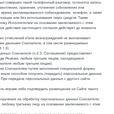
был совершен такой телефонный разговор, останется запись
накопление, хранение, уточнение (обновление или
 и время запланированного собеседования, телефон, а также
зации или без использования таких средств. Также
мому Исполнителем на основании заключаемого с этим
ок действия настоящего согласия действует до момента
ких отчислений и\или вознаграждений не выплачивает.
ными данными Соискателя, в том числе размещаемых
.1.3).
анных Соискателя (п.2.3. Соглашения) предоставляет
виде Резюме, любым третьим лицам, находящимся
скателя любым третьим лицам).
амим Соискателем путем заполнения специальной формы
и иным способом получить (передать) персональные данные
. При передаче персональных данных с другого сайта
тель вправе либо подтвердить размещение на Сайте такого
поручения на обработку персональных данных Соискателя,
 любому третьему лицу на основании заключаемого с этим