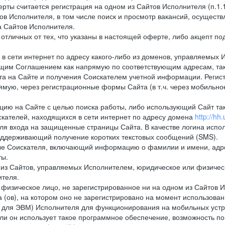
рты считается регистрация на одном из Сайтов Исполнителя (п.1
в Исполнителя, в том числе поиск и просмотр вакансий, осуществл
а Сайтов Исполнителя.
тличных от тех, что указаны в настоящей оферте, либо акцепт под
 сети интернет по адресу какого-либо из доменов, управляемых 
оящим Соглашением как напрямую по соответствующим адресам, так
а на Сайте и получения Соискателем учетной информации. Регист
мую, через регистрационные формы Сайта (в т.ч. через мобильно
ию на Сайте с целью поиска работы, либо использующий Сайт такж
кателей, находящихся в сети интернет по адресу домена
http://hh.
ля входа на защищенные страницы Сайта. В качестве логина испо
оддерживающий получение коротких текстовых сообщений (SMS).
 Соискателя, включающий информацию о фамилии и имени, адрес
ты.
из Сайтов, управляемых Исполнителем, юридическое или физическ
ителя.
физическое лицо, не зарегистрированное ни на одном из Сайтов И
 (ов), на котором оно не зарегистрировано на момент использован
ля ЭВМ) Исполнителя для функционирования на мобильных устрой
 он использует такое программное обеспечение, возможность по