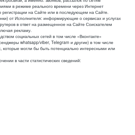
ктросвязи, а именно: звонков, рассылок по сетям
ниями в режиме реального времени через Интернет
го регистрации на Сайте или в последующем на Сайте.
онки) от Исполнителя: информирующие о сервисах и услугах
крутеров в ответ на размещенное на Сайте Соискателем
ключая рекламу.
дством социальных сетей в том числе «Вконтакте»
нджеры whatsapp/viber, Telegram и другие) в том числе
, которые могли бы быть потенциально интересными или
чении в части статистических сведений: