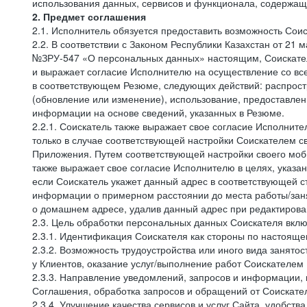
использования данных, сервисов и функционала, содержащ
2. Предмет соглашения
2.1. Исполнитель обязуется предоставить возможность Соис
2.2. В соответствии с Законом Республики Казахстан от 21
№ЗРУ-547 «О персональных данных» настоящим, Соискатель 
и выражает согласие Исполнителю на осуществление со вс
в соответствующем Резюме, следующих действий: распростр
(обновление или изменение), использование, предоставлен
информации на основе сведений, указанных в Резюме.
2.2.1. Соискатель также выражает свое согласие Исполните
только в случае соответствующей настройки Соискателем с
Приложения. Путем соответствующей настройки своего моби
также выражает свое согласие Исполнителю в целях, указа
если Соискатель укажет данный адрес в соответствующей с
информации о примерном расстоянии до места работы/заня
о домашнем адресе, удалив данный адрес при редактирова
2.3. Цель обработки персональных данных Соискателя вкл
2.3.1. Идентификация Соискателя как стороны по настоящ
2.3.2. Возможность трудоустройства или иного вида занято
у Клиентов, оказание услуг/выполнение работ Соискателем 
2.3.3. Направление уведомлений, запросов и информации,
Соглашения, обработка запросов и обращений от Соискате
2.3.4. Улучшение качества сервисов и услуг Сайта, удобств