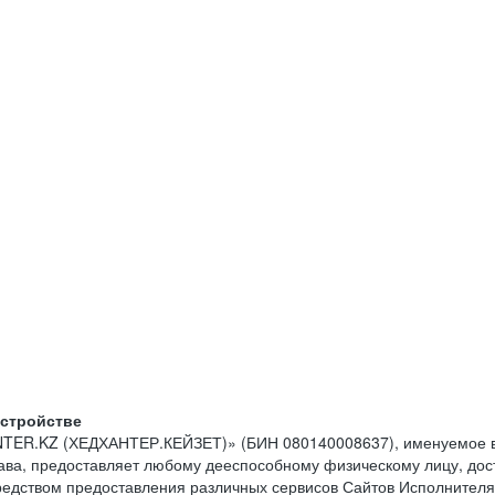
устройстве
NTER.KZ (ХЕДХАНТЕР.КЕЙЗЕТ)» (БИН 080140008637), именуемое в
тава, предоставляет любому дееспособному физическому лицу, до
средством предоставления различных сервисов Сайтов Исполнителя