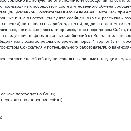
ое согласие на получение от Исполнителя сообщений по сетям эле
к, производимых посредством систем мгновенного обмена сообще
рмации, указанной Соискателем в его Резюме на Сайте, или при е
занные выше в настоящем пункте сообщения (в т.ч. рассылки и зв
риглашения) потенциальных работодателей, кадровых агентств и ре
кансию, если такие рассылки производятся посредством Сайта; в
ие на получение информационных сообщений от Исполнителя посре
щениями в режиме реального времени через Интернет (в т.ч. мессе
ойством Соискателя у потенциального работодателя, о вакансиях
ое согласие на обработку персональных данных о текущем подклю
 ссылке переходит на Сайт);
 переходит на сторонние сайты);
я;