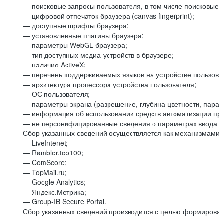
— поисковые запросы пользователя, в том числе поисковы
— цифровой отпечаток браузера (canvas fingerprint);
— доступные шрифты браузера;
— установленные плагины браузера;
— параметры WebGL браузера;
— тип доступных медиа-устройств в браузере;
— наличие ActiveX;
— перечень поддерживаемых языков на устройстве пользов
— архитектура процессора устройства пользователя;
— ОС пользователя;
— параметры экрана (разрешение, глубина цветности, пар
— информация об использовании средств автоматизации пр
— не персонифицированные сведения о параметрах ввода 
Сбор указанных сведений осуществляется как механизмами 
— LiveIntenet;
— Rambler.top100;
— ComScore;
— TopMail.ru;
— Google Analytics;
— Яндекс.Метрика;
— Group-IB Secure Portal.
Сбор указанных сведений производится с целью формирова