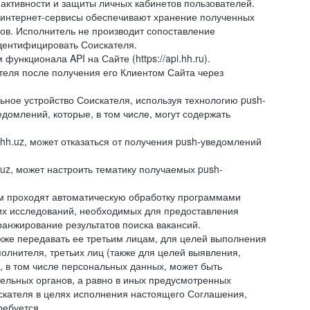
 активности и защиты личных кабинетов пользователей.
 интернет-сервисы обеспечивают хранение полученных
сов. Исполнитель не производит сопоставление
дентифицировать Соискателя.
ункционала API на Сайте (https://api.hh.ru).
ателя после получения его Клиентом Сайта через
ное устройство Соискателя, используя технологию push-
домлений, которые, в том числе, могут содержать
hh.uz, может отказаться от получения push-уведомлений
.uz, может настроить тематику получаемых push-
ем проходят автоматическую обработку программами
их исследований, необходимых для предоставления
анжирование результатов поиска вакансий.
кже передавать ее третьим лицам, для целей выполнения
олнителя, третьих лиц (также для целей выявления,
 в том числе персональных данных, может быть
тельных органов, а равно в иных предусмотренных
скателя в целях исполнения настоящего Соглашения,
ребуется.