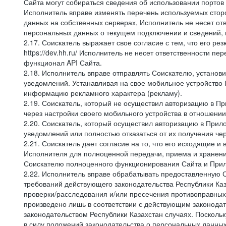
Сайта могут собираться сведения об использовании портов
Исполнитель вправе изменять перечень используемых стор
данных на собственных серверах, Исполнитель не несет от
персональных данных о текущем подключении и сведений,
2.17. Соискатель выражает свое согласие с тем, что его ре
https://dev.hh.ru/ Исполнитель не несет ответственности 
функционал API Сайта.
2.18. Исполнитель вправе отправлять Соискателю, устано
уведомлений. Устанавливая на свое мобильное устройство 
информацию рекламного характера (рекламу).
2.19. Соискатель, который не осуществил авторизацию в Пр
через настройки своего мобильного устройства в отношени
2.20. Соискатель, который осуществил авторизацию в Прило
уведомлений или полностью отказаться от их получения че
2.21. Соискатель дает согласие на то, что его исходящи
Исполнителя для полноценной передачи, приема и хранени
Соискателю полноценного функционирования Сайта и Прило
2.22. Исполнитель вправе обрабатывать предоставленную 
требований действующего законодательства Республики Каз
проверки/расследования и/или пресечения противоправных
произведено лишь в соответствии с действующим законодат
законодательством Республики Казахстан случаях. Поскол
в силу положений законодательства о персональных данных