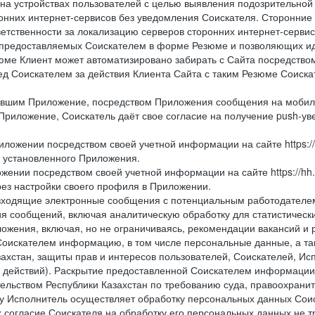
 на устройствах пользователей с целью выявления подозрительной
онних интернет-сервисов без уведомления Соискателя. Сторонние
ветственности за локализацию серверов сторонних интернет-серви
 предоставляемых Соискателем в форме Резюме и позволяющих и
зюме Клиент может автоматизировано забирать с Сайта посредством ф
перед Соискателем за действия Клиента Сайта с таким Резюме Соиск
вившим Приложение, посредством Приложения сообщения на мобиль
Приложение, Соискатель даёт свое согласие на получение push-уве
иложении посредством своей учетной информации на сайте https://
и установленного Приложения.
жении посредством своей учетной информации на сайте https://hh
рез настройки своего профиля в Приложении.
е и входящие электронные сообщения с потенциальным работодател
я сообщений, включая аналитическую обработку для статистическ
жения, включая, но не ограничиваясь, рекомендации вакансий и р
Соискателем информацию, в том числе персональные данные, а та
ахстан, защиты прав и интересов пользователей, Соискателей, Исп
 действий). Раскрытие предоставленной Соискателем информации,
ельством Республики Казахстан по требованию суда, правоохрани
ьку Исполнитель осуществляет обработку персональных данных Сои
 согласие Соискателя на обработку его персональных данных не т