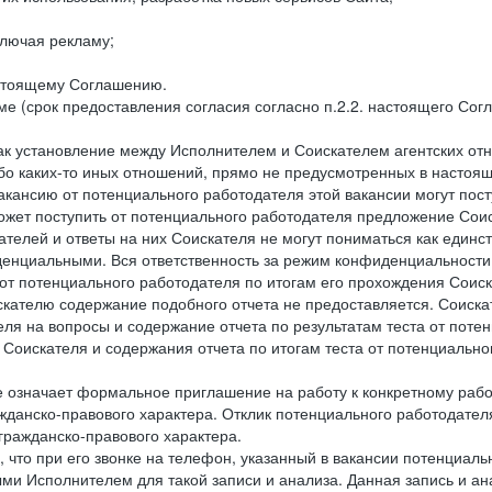
лючая рекламу;
астоящему Соглашению.
е (срок предоставления согласия согласно п.2.2. настоящего Сог
как установление между Исполнителем и Соискателем агентских о
ибо каких-то иных отношений, прямо не предусмотренных в настоя
акансию от потенциального работодателя этой вакансии могут пост
ожет поступить от потенциального работодателя предложение Соиск
ателей и ответы на них Соискателя не могут пониматься как единс
енциальными. Вся ответственность за режим конфиденциальности
 от потенциального работодателя по итогам его прохождения Соис
кателю содержание подобного отчета не предоставляется. Соискат
еля на вопросы и содержание отчета по результатам теста от по
 Соискателя и содержания отчета по итогам теста от потенциальн
е означает формальное приглашение на работу к конкретному рабо
жданско-правового характера. Отклик потенциального работодателя
 гражданско-правового характера.
 что при его звонке на телефон, указанный в вакансии потенциаль
и Исполнителем для такой записи и анализа. Данная запись и ана