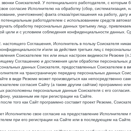
 звонки Соискателей. У потенциального работодателя, с которым 
свое согласие Исполнителю на обработку (сбор, систематизация, 
рование, уничтожение) факта отказа/приглашения на работу, дату
 потенциальным работодателем с использованием средств автомати
учать обработку персональных данных третьему лицу, привлекае
ной цели и с условием соблюдения конфиденциальности данных. Ср
.2. настоящего Соглашения, Исполнитель в пользу Соискателя ника
е конфиденциальности и\или за действия третьих лиц с персональ
вления Соискателем тех или иных настроек видимости Резюме (п.3
тоящему Соглашению и достижения цели обработки персональных д
рсональных данных Соискателя, предоставленных Соискателем в 
сполнителя на трансграничную передачу персональных данных Сои
айте в виде Резюме может производиться как непосредственно с
искателем согласия Сайту (а также другим сайтам) программно ил
орых расположены персональные данные Соискателя с его согласия
фону, указанным им при регистрации на Сайте.
), после того как Сайт программно составит проект Резюме, Соиска
ет Исполнителю свое согласие на предоставление Исполнителем 
елем при его регистрации на Сайте или в последующем на Сайте,