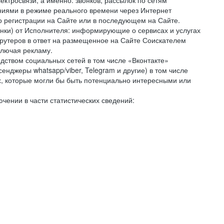
ктросвязи, а именно: звонков, рассылок по сетям
ниями в режиме реального времени через Интернет
го регистрации на Сайте или в последующем на Сайте.
онки) от Исполнителя: информирующие о сервисах и услугах
крутеров в ответ на размещенное на Сайте Соискателем
ключая рекламу.
дством социальных сетей в том числе «Вконтакте»
нджеры whatsapp/viber, Telegram и другие) в том числе
, которые могли бы быть потенциально интересными или
чении в части статистических сведений: