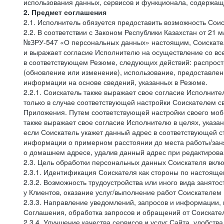
использования данных, сервисов и функционала, содержащ
2. Предмет соглашения
2.1. Исполнитель обязуется предоставить возможность Соис
2.2. В соответствии с Законом Республики Казахстан от 21
№ЗРУ-547 «О персональных данных» настоящим, Соискатель 
и выражает согласие Исполнителю на осуществление со вс
в соответствующем Резюме, следующих действий: распростр
(обновление или изменение), использование, предоставлен
информации на основе сведений, указанных в Резюме.
2.2.1. Соискатель также выражает свое согласие Исполните
только в случае соответствующей настройки Соискателем с
Приложения. Путем соответствующей настройки своего моби
также выражает свое согласие Исполнителю в целях, указа
если Соискатель укажет данный адрес в соответствующей с
информации о примерном расстоянии до места работы/заня
о домашнем адресе, удалив данный адрес при редактирова
2.3. Цель обработки персональных данных Соискателя вкл
2.3.1. Идентификация Соискателя как стороны по настоящ
2.3.2. Возможность трудоустройства или иного вида занято
у Клиентов, оказание услуг/выполнение работ Соискателем 
2.3.3. Направление уведомлений, запросов и информации,
Соглашения, обработка запросов и обращений от Соискате
2.3.4. Улучшение качества сервисов и услуг Сайта, удобств