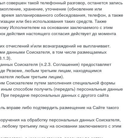
был совершен такой телефонный разговор, останется запись
накопление, хранение, уточнение (обновление или
 и время запланированного собеседования, телефон, а также
зации или без использования таких средств. Также
мому Исполнителем на основании заключаемого с этим
ок действия настоящего согласия действует до момента
ких отчислений и\или вознаграждений не выплачивает.
ными данными Соискателя, в том числе размещаемых
.1.3).
анных Соискателя (п.2.3. Соглашения) предоставляет
виде Резюме, любым третьим лицам, находящимся
скателя любым третьим лицам).
амим Соискателем путем заполнения специальной формы
и иным способом получить (передать) персональные данные
. При передаче персональных данных с другого сайта
тель вправе либо подтвердить размещение на Сайте такого
поручения на обработку персональных данных Соискателя,
 любому третьему лицу на основании заключаемого с этим