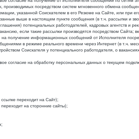
ое согласие на получение от Исполнителя сообщений по сетям эле
к, производимых посредством систем мгновенного обмена сообще
рмации, указанной Соискателем в его Резюме на Сайте, или при е
занные выше в настоящем пункте сообщения (в т.ч. рассылки и зв
риглашения) потенциальных работодателей, кадровых агентств и ре
кансию, если такие рассылки производятся посредством Сайта; в
ие на получение информационных сообщений от Исполнителя посре
щениями в режиме реального времени через Интернет (в т.ч. мессе
ойством Соискателя у потенциального работодателя, о вакансиях
ое согласие на обработку персональных данных о текущем подклю
 ссылке переходит на Сайт);
 переходит на сторонние сайты);
я;