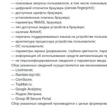
— поисковые запросы пользователя, в том числе поисковы
— цифровой отпечаток браузера (canvas fingerprint);
— доступные шрифты браузера;
— установленные плагины браузера;
— параметры WebGL браузера;
— тип доступных медиа-устройств в браузере;
— наличие ActiveX;
— перечень поддерживаемых языков на устройстве пользов
— архитектура процессора устройства пользователя;
— ОС пользователя;
— параметры экрана (разрешение, глубина цветности, пар
— информация об использовании средств автоматизации пр
— не персонифицированные сведения о параметрах ввода 
Сбор указанных сведений осуществляется как механизмами 
— LiveIntenet;
— Rambler.top100;
— ComScore;
— TopMail.ru;
— Google Analytics;
— Яндекс.Метрика;
— Group-IB Secure Portal.
Сбор указанных сведений производится с целью формирова