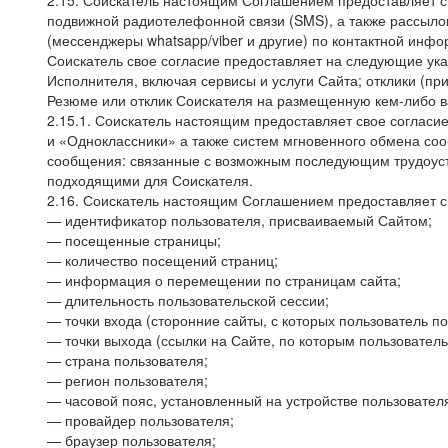
2.15. Соискатель настоящим Соглашением предоставляет св
подвижной радиотелефонной связи (SMS), а также рассыло
(мессенджеры whatsapp/viber и другие) по контактной инфо
Соискатель свое согласие предоставляет на следующие ука
Исполнителя, включая сервисы и услуги Сайта; отклики (п
Резюме или отклик Соискателя на размещенную кем-либо ва
2.15.1. Соискатель настоящим предоставляет свое соглас
и «Одноклассники» а также систем мгновенного обмена сооб
сообщения: связанные с возможным последующим трудоустр
подходящими для Соискателя.
2.16. Соискатель настоящим Соглашением предоставляет св
— идентификатор пользователя, присваиваемый Сайтом;
— посещенные страницы;
— количество посещений страниц;
— информация о перемещении по страницам сайта;
— длительность пользовательской сессии;
— точки входа (сторонние сайты, с которых пользователь по
— точки выхода (ссылки на Сайте, по которым пользователь
— страна пользователя;
— регион пользователя;
— часовой пояс, установленный на устройстве пользовател
— провайдер пользователя;
— браузер пользователя;