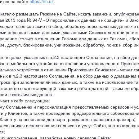
ихся на сайте
https://hh.uz
.
кателю размещать Резюме на Сайте, искать вакансии, опубликованн
 мая 2013 года № 94-V «О персональных данных и их защите» и Зак
дает свое согласие на сбор, обработку персональных данных в ц
еми персональными данными, указанными Соискателем при регистр
анение (только в отношении Резюме или данных из Резюме), сбор,
ие, доступ, блокирование, уничтожение, обработку, поиск и сбор 
лю в целях, указанных в п.2.3 настоящего Соглашения, на сбор да
воего мобильного устройства в отношении установленного Приложе
льного устройства в отношении Приложения Соискатель может такж
нных в п.2.3 настоящего Соглашения, на сбор данных о домашнем а
троке при заполнении личных данных, а также на использование т
тости по соответствующей вакансии работодателей. Таким же обра
нии своих личных данных.
ючает в себя следующее:
ему Соглашению и персонализация предоставляемых сервисов и ус
сти у Клиентов, а также проведение предварительного собеседовани
Клиенту на основании договора гражданско-правового характера;
 касающихся использования сервисов и услуг Сайта, контактирова
ля;
а их использования, разработка новых сервисов Сайта;