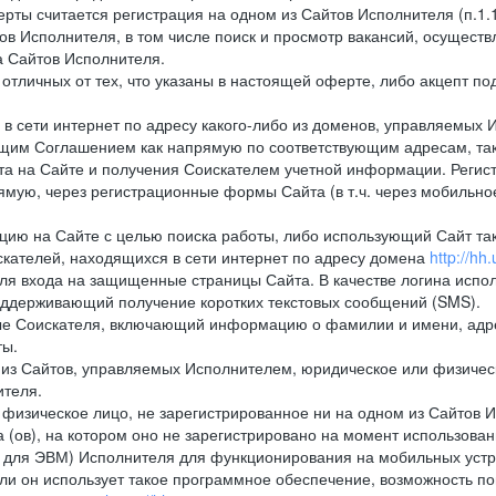
рты считается регистрация на одном из Сайтов Исполнителя (п.1
в Исполнителя, в том числе поиск и просмотр вакансий, осуществл
а Сайтов Исполнителя.
тличных от тех, что указаны в настоящей оферте, либо акцепт под
 сети интернет по адресу какого-либо из доменов, управляемых 
оящим Соглашением как напрямую по соответствующим адресам, так
а на Сайте и получения Соискателем учетной информации. Регист
мую, через регистрационные формы Сайта (в т.ч. через мобильно
ию на Сайте с целью поиска работы, либо использующий Сайт такж
кателей, находящихся в сети интернет по адресу домена
http://hh.
ля входа на защищенные страницы Сайта. В качестве логина испо
оддерживающий получение коротких текстовых сообщений (SMS).
 Соискателя, включающий информацию о фамилии и имени, адрес
ты.
из Сайтов, управляемых Исполнителем, юридическое или физическ
ителя.
физическое лицо, не зарегистрированное ни на одном из Сайтов И
 (ов), на котором оно не зарегистрировано на момент использован
ля ЭВМ) Исполнителя для функционирования на мобильных устрой
 он использует такое программное обеспечение, возможность по