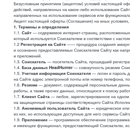
Безусловным принятием (акцептом) условий настоящей офе
действий, направленных на какое-либо использование Сайто
направленных на использование сервисов или функционал
Акцепт настоящей оферты (Соглашения) на иных условиях, о
1. Термины и определения
1.1.
Сайт
— содержимое интернет-страниц, расположенных в
который используется Соискателем в соответствии с наст
1.2
Регистрация на Сайте
—— процедура создания аккаунт
и осознанно предоставляемых Соискателем Сайту как напря
и приложений.
1.3.
Соискатель
— посетитель Сайта, прошедший регистрац
1.4.
База данных HeadHunter
— совокупность резюме Соис
1.5.
Учетная информация Соискателя
— логин и пароль д
на Сайте адрес электронной почты или номер телефона, п
1.6.
Резюме
— документ, содержащий персональные данные
работы, а также прочих данных, относящихся к поиску рабо
1.7.
Клиент Сайта
— любое, зарегистрированное на одном 
на защищенные страницы соответствующего Сайта Исполн
1.8.
Анонимный пользователь Сайта
— юридическое или 
из них, но использующее доступные для него сервисы Сайта
1.9.
Приложение
— программное обеспечение (программа д
и имеющее функционал, предоставляющий Соискателю, если