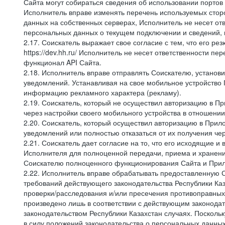
Сайта могут собираться сведения об использовании портов
Исполнитель вправе изменять перечень используемых стор
данных на собственных серверах, Исполнитель не несет от
персональных данных о текущем подключении и сведений,
2.17. Соискатель выражает свое согласие с тем, что его ре
https://dev.hh.ru/ Исполнитель не несет ответственности 
функционал API Сайта.
2.18. Исполнитель вправе отправлять Соискателю, устано
уведомлений. Устанавливая на свое мобильное устройство 
информацию рекламного характера (рекламу).
2.19. Соискатель, который не осуществил авторизацию в Пр
через настройки своего мобильного устройства в отношени
2.20. Соискатель, который осуществил авторизацию в Прило
уведомлений или полностью отказаться от их получения че
2.21. Соискатель дает согласие на то, что его исходящи
Исполнителя для полноценной передачи, приема и хранени
Соискателю полноценного функционирования Сайта и Прило
2.22. Исполнитель вправе обрабатывать предоставленную 
требований действующего законодательства Республики Каз
проверки/расследования и/или пресечения противоправных
произведено лишь в соответствии с действующим законодат
законодательством Республики Казахстан случаях. Поскол
в силу положений законодательства о персональных данных