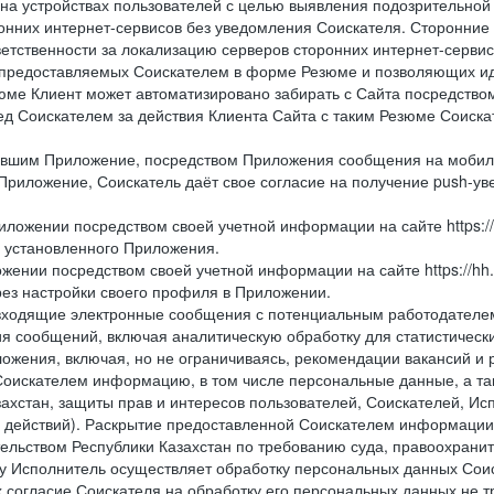
 на устройствах пользователей с целью выявления подозрительной
онних интернет-сервисов без уведомления Соискателя. Сторонние
ветственности за локализацию серверов сторонних интернет-серви
 предоставляемых Соискателем в форме Резюме и позволяющих и
зюме Клиент может автоматизировано забирать с Сайта посредством ф
перед Соискателем за действия Клиента Сайта с таким Резюме Соиск
вившим Приложение, посредством Приложения сообщения на мобиль
Приложение, Соискатель даёт свое согласие на получение push-уве
иложении посредством своей учетной информации на сайте https://
и установленного Приложения.
жении посредством своей учетной информации на сайте https://hh
рез настройки своего профиля в Приложении.
е и входящие электронные сообщения с потенциальным работодател
я сообщений, включая аналитическую обработку для статистическ
жения, включая, но не ограничиваясь, рекомендации вакансий и р
Соискателем информацию, в том числе персональные данные, а та
ахстан, защиты прав и интересов пользователей, Соискателей, Исп
 действий). Раскрытие предоставленной Соискателем информации,
ельством Республики Казахстан по требованию суда, правоохрани
ьку Исполнитель осуществляет обработку персональных данных Сои
 согласие Соискателя на обработку его персональных данных не т