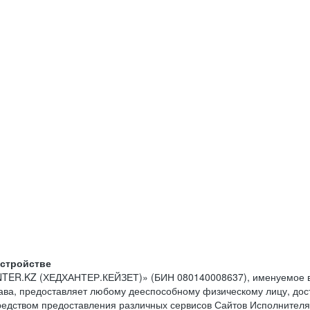
устройстве
NTER.KZ (ХЕДХАНТЕР.КЕЙЗЕТ)» (БИН 080140008637), именуемое в
тава, предоставляет любому дееспособному физическому лицу, до
средством предоставления различных сервисов Сайтов Исполнителя