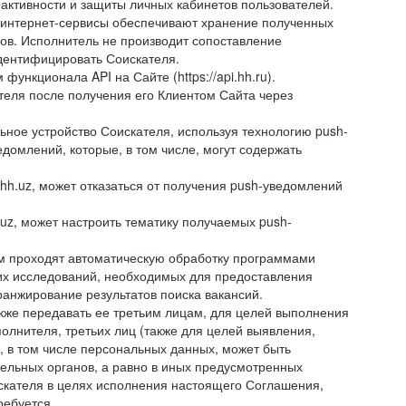
 активности и защиты личных кабинетов пользователей.
 интернет-сервисы обеспечивают хранение полученных
сов. Исполнитель не производит сопоставление
дентифицировать Соискателя.
ункционала API на Сайте (https://api.hh.ru).
ателя после получения его Клиентом Сайта через
ное устройство Соискателя, используя технологию push-
домлений, которые, в том числе, могут содержать
hh.uz, может отказаться от получения push-уведомлений
.uz, может настроить тематику получаемых push-
ем проходят автоматическую обработку программами
их исследований, необходимых для предоставления
анжирование результатов поиска вакансий.
кже передавать ее третьим лицам, для целей выполнения
олнителя, третьих лиц (также для целей выявления,
 в том числе персональных данных, может быть
тельных органов, а равно в иных предусмотренных
скателя в целях исполнения настоящего Соглашения,
ребуется.