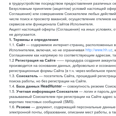
в трудоустройстве посредством предоставления различных с
Безусловным принятием (акцептом) условий настоящей оферт
Соглашения) или совершением Соискателем любых действий,
числе поиск и просмотр вакансий, осуществление откликов н
сервисов или функционала Сайтов Исполнителя.
Акцепт настоящей оферты (Соглашения) на иных условиях, от
не допускается.
1. Термины и определения
1.1.
Сайт
— содержимое интернет-страниц, расположенных в с
Исполнителем, включая, но не ограничивая
http://www.hh.uz
,
Соглашением как напрямую по соответствующим адресам, так
1.2
Регистрация на Сайте
—— процедура создания аккаунта 
производится на основании данных, добровольно и осознанн
регистрационные формы Сайта (в т.ч. через мобильное прило
1.3.
Соискатель
— посетитель Сайта, прошедший регистраци
поиска работы, но без регистрации на Сайте.
1.4.
База данных HeadHunter
— совокупность резюме Соиска
1.5.
Учетная информация Соискателя
— логин и пароль для
указываемый Соискателем при регистрации на Сайте адрес 
коротких текстовых сообщений (SMS).
1.6.
Резюме
— документ, содержащий персональные данные
электронной почты, образовании, описании мест работы, а та