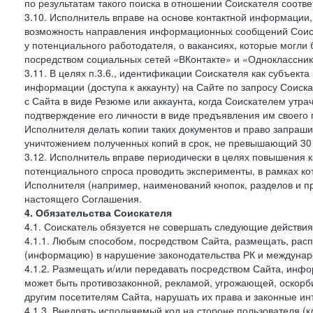
по результатам такого поиска в отношении Соискателя соот
3.10. Исполнитель вправе на основе контактной информации,
возможность направления информационных сообщений Соиск
у потенциального работодателя, о вакансиях, которые могл
посредством социальных сетей «ВКонтакте» и «Одноклассники
3.11. В целях п.3.6., идентификации Соискателя как субъек
информации (доступа к аккаунту) на Сайте по запросу Соиск
с Сайта в виде Резюме или аккаунта, когда Соискателем утр
подтверждение его личности в виде предъявления им своего 
Исполнителя делать копии таких документов и право запраш
уничтожением полученных копий в срок, не превышающий 30 
3.12. Исполнитель вправе периодически в целях повышения к
потенциального спроса проводить эксперименты, в рамках 
Исполнителя (например, наименований кнопок, разделов и пр
настоящего Соглашения.
4. Обязательства Соискателя
4.1. Соискатель обязуется не совершать следующие действия
4.1.1. Любым способом, посредством Сайта, размещать, расп
(информацию) в нарушение законодательства РК и междунаро
4.1.2. Размещать и/или передавать посредством Сайта, инфо
может быть противозаконной, рекламой, угрожающей, оскорби
другим посетителям Сайта, нарушать их права и законные ин
4.1.3. Внедрять исполняемый код на стороне пользователя (клие