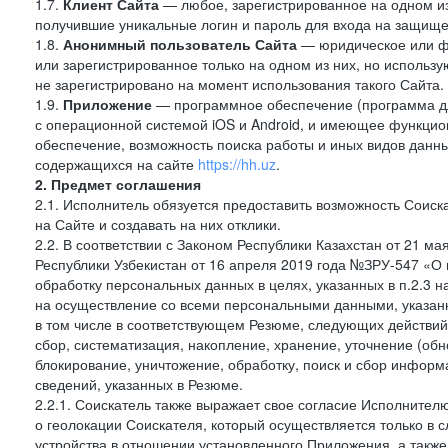
1.7.
Клиент Сайта
— любое, зарегистрированное на одном и
получившие уникальные логин и пароль для входа на защищ
1.8.
Анонимный пользователь Сайта
— юридическое или фи
или зарегистрированное только на одном из них, но использу
не зарегистрировано на момент использования такого Сайта.
1.9.
Приложение
— программное обеспечение (программа д
с операционной системой iOS и Android, и имеющее функцио
обеспечение, возможность поиска работы и иных видов данн
содержащихся на сайте
https://hh.uz
.
2. Предмет соглашения
2.1. Исполнитель обязуется предоставить возможность Соиск
на Сайте и создавать на них отклики.
2.2. В соответствии с Законом Республики Казахстан от 21 м
Республики Узбекистан от 16 апреля 2019 года №ЗРУ-547 «О 
обработку персональных данных в целях, указанных в п.2.3
на осуществление со всеми персональными данными, указан
в том числе в соответствующем Резюме, следующих действий
сбор, систематизация, накопление, хранение, уточнение (обн
блокирование, уничтожение, обработку, поиск и сбор инфор
сведений, указанных в Резюме.
2.2.1. Соискатель также выражает свое согласие Исполнителю
о геолокации Соискателя, который осуществляется только в 
устройства в отношении установленного Приложения, а такж