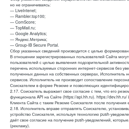
но не ограничиваясь:
— LiveIntenet;
— Rambler.top100;
— ComScore;
— TopMail.ru;
— Google Analytics;
— Яндекс.Метрика;
— Group-IB Secure Portal.
Сбор указанных сведений производится с целью формировани
В отношении зарегистрированных пользователей Сайта могут 
пользователей с целью выявления подозрительной активност
перечень используемых сторонних интернет-сервисов без ув
полученных данных на собственных серверах, Исполнитель не
сервисов. Исполнитель не производит сопоставление персо
Соискателем в форме Резюме и позволяющих идентифициров
2.17. Соискатель выражает свое согласие с тем, что его рез
функционала API на Сайте (https://api.hh.ru). https://dev.hh.
Клиента Сайта с таким Резюме Соискателя после получения 
2.18. Исполнитель вправе отправлять Соискателю, установ
устройство Соискателя, используя технологию push-уведомл
даёт свое согласие на получение push-уведомлений, которые
(рекламу).