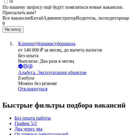
По вашему запросу ещё будут появляться новые вакансии.
Присылать вам?
Все вакансии
Китаб
Администратор
Водитель, экспедитор
еще
9
На почту
Клинер/уборщик/уборщица
от
140 000
₽
за месяц,
до вычета налогов
Без опыта
Выплаты: Два раза в месяц
Алабуга. Эксплуатация объектов
Елабуга
Можно без резюме
Откликнуться
Быстрые фильтры подбора вакансий
Без опыта работы
График 5/2
Два через два
От прямых работодателей