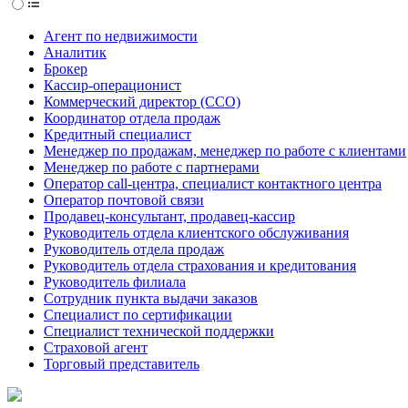
Агент по недвижимости
Аналитик
Брокер
Кассир-операционист
Коммерческий директор (CCO)
Координатор отдела продаж
Кредитный специалист
Менеджер по продажам, менеджер по работе с клиентами
Менеджер по работе с партнерами
Оператор call-центра, специалист контактного центра
Оператор почтовой связи
Продавец-консультант, продавец-кассир
Руководитель отдела клиентского обслуживания
Руководитель отдела продаж
Руководитель отдела страхования и кредитования
Руководитель филиала
Сотрудник пункта выдачи заказов
Специалист по сертификации
Специалист технической поддержки
Страховой агент
Торговый представитель