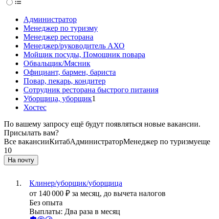
Администратор
Менеджер по туризму
Менеджер ресторана
Менеджер/руководитель АХО
Мойщик посуды, Помощник повара
Обвальщик/Мясник
Официант, бармен, бариста
Повар, пекарь, кондитер
Сотрудник ресторана быстрого питания
Уборщица, уборщик
1
Хостес
По вашему запросу ещё будут появляться новые вакансии.
Присылать вам?
Все вакансии
Китаб
Администратор
Менеджер по туризму
еще
10
На почту
Клинер/уборщик/уборщица
от
140 000
₽
за месяц,
до вычета налогов
Без опыта
Выплаты: Два раза в месяц