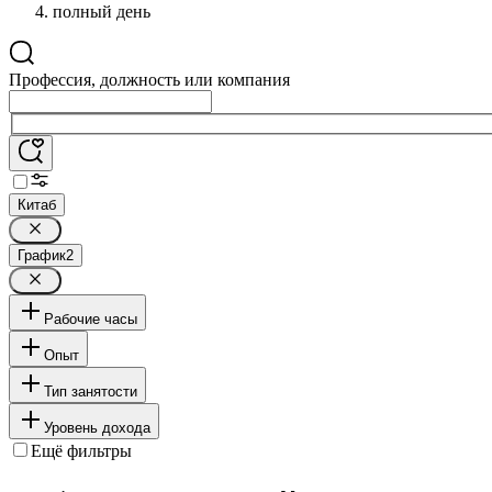
полный день
Профессия, должность или компания
Китаб
График
2
Рабочие часы
Опыт
Тип занятости
Уровень дохода
Ещё фильтры