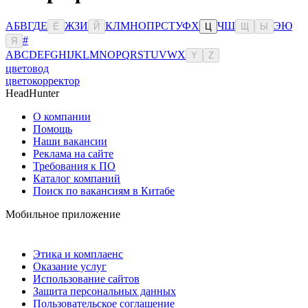
А
Б
В
Г
Д
Е
Ж
З
И
К
Л
М
Н
О
П
Р
С
Т
У
Ф
Х
Ч
Ш
Э
Ю
Ё
Й
Ц
Щ
Ы
#
Я
A
B
C
D
E
F
G
H
I
J
K
L
M
N
O
P
Q
R
S
T
U
V
W
X
Y
Z
цветовод
цветокорректор
HeadHunter
О компании
Помощь
Наши вакансии
Реклама на сайте
Требования к ПО
Каталог компаний
Поиск по вакансиям в Китабе
Мобильное приложение
Этика и комплаенс
Оказание услуг
Использование сайтов
Защита персональных данных
Пользовательское соглашение