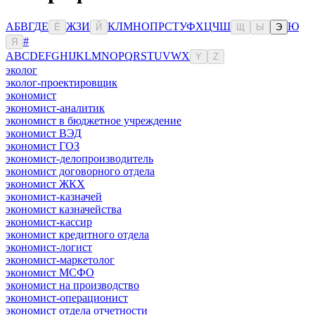
А
Б
В
Г
Д
Е
Ж
З
И
К
Л
М
Н
О
П
Р
С
Т
У
Ф
Х
Ц
Ч
Ш
Ю
Ё
Й
Щ
Ы
Э
#
Я
A
B
C
D
E
F
G
H
I
J
K
L
M
N
O
P
Q
R
S
T
U
V
W
X
Y
Z
эколог
эколог-проектировщик
экономист
экономист-аналитик
экономист в бюджетное учреждение
экономист ВЭД
экономист ГОЗ
экономист-делопроизводитель
экономист договорного отдела
экономист ЖКХ
экономист-казначей
экономист казначейства
экономист-кассир
экономист кредитного отдела
экономист-логист
экономист-маркетолог
экономист МСФО
экономист на производство
экономист-операционист
экономист отдела отчетности