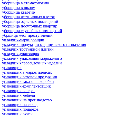
уборщица в стоматологию
уборщица в школу
уборщица квартир
уборщица лестничных клеток
уборщица офисных помещений
уборщица посуточных квартир
уборщица служебных помещений
убрщица мест преступлений
укладчик-маркировщик
укладчик продукции медицинского назначения
укладчик тротуарной плитки
укладчик-упаковщик
укладчик-упаковщик мороженого
укладчик хлебобулочных изделий
упаковщик
упаковщик в маркетплейсах
упаковщик готовой продукции
упаковщик заказов в коробки
упаковщик-комплектовщик
упаковщик конфет
упаковщик мебели
упаковщик на производство
упаковщик на склад
упаковщик подарков
упаковщик ручек