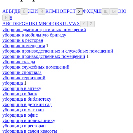
А
Б
В
Г
Д
Е
Ж
З
И
К
Л
М
Н
О
П
Р
С
Т
Ф
Х
Ц
Ч
Ш
Э
Ю
Ё
Й
У
Щ
Ы
#
Я
A
B
C
D
E
F
G
H
I
J
K
L
M
N
O
P
Q
R
S
T
U
V
W
X
Y
Z
уборщик административных помещений
уборщик в мобильную бригаду
уборщик в ресторан
уборщик помещения
1
уборщик производственных и служебных помещений
уборщик производственных помещений
1
уборщик склада
уборщик служебных помещений
уборщик спортзала
уборщик территорий
уборщица
1
уборщица в аптеку
уборщица в банк
уборщица в библиотеку
уборщица в детский сад
уборщица в магазин
уборщица в офис
уборщица в поликлинику
уборщица в ресторан
уборщица в салон красоты