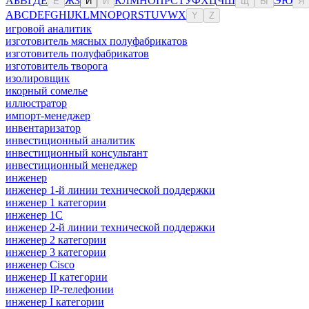
А
Б
В
Г
Д
Е
Ж
З
К
Л
М
Н
О
П
Р
С
Т
У
Ф
Х
Ц
Ч
Ш
Э
Ю
Ё
И
Й
Щ
Ы
Я
A
B
C
D
E
F
G
H
I
J
K
L
M
N
O
P
Q
R
S
T
U
V
W
X
Y
Z
игровой аналитик
изготовитель мясных полуфабрикатов
изготовитель полуфабрикатов
изготовитель творога
изолировщик
икорный сомелье
иллюстратор
импорт-менеджер
инвентаризатор
инвестиционный аналитик
инвестиционный консультант
инвестиционный менеджер
инженер
инженер 1-й линии технической поддержки
инженер 1 категории
инженер 1С
инженер 2-й линии технической поддержки
инженер 2 категории
инженер 3 категории
инженер Cisco
инженер II категории
инженер IP-телефонии
инженер I категории