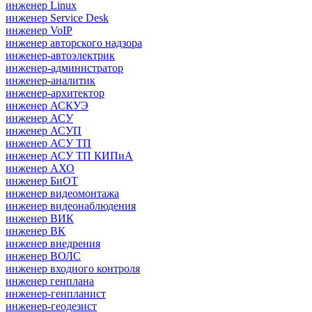
инженер Linux
инженер Service Desk
инженер VoIP
инженер авторского надзора
инженер-автоэлектрик
инженер-администратор
инженер-аналитик
инженер-архитектор
инженер АСКУЭ
инженер АСУ
инженер АСУП
инженер АСУ ТП
инженер АСУ ТП КИПиА
инженер АХО
инженер БиОТ
инженер видеомонтажа
инженер видеонаблюдения
инженер ВИК
инженер ВК
инженер внедрения
инженер ВОЛС
инженер входного контроля
инженер генплана
инженер-генпланист
инженер-геодезист