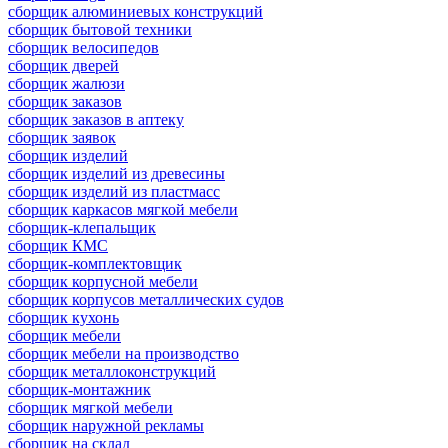
сборщик алюминиевых конструкций
сборщик бытовой техники
сборщик велосипедов
сборщик дверей
сборщик жалюзи
сборщик заказов
сборщик заказов в аптеку
сборщик заявок
сборщик изделий
сборщик изделий из древесины
сборщик изделий из пластмасс
сборщик каркасов мягкой мебели
сборщик-клепальщик
сборщик КМС
сборщик-комплектовщик
сборщик корпусной мебели
сборщик корпусов металлических судов
сборщик кухонь
сборщик мебели
сборщик мебели на производство
сборщик металлоконструкций
сборщик-монтажник
сборщик мягкой мебели
сборщик наружной рекламы
сборщик на склад