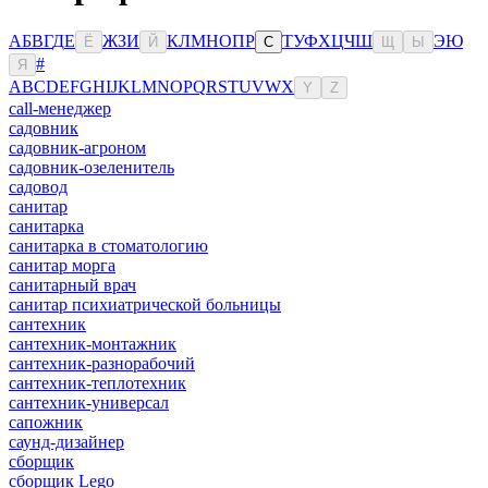
А
Б
В
Г
Д
Е
Ж
З
И
К
Л
М
Н
О
П
Р
Т
У
Ф
Х
Ц
Ч
Ш
Э
Ю
Ё
Й
С
Щ
Ы
#
Я
A
B
C
D
E
F
G
H
I
J
K
L
M
N
O
P
Q
R
S
T
U
V
W
X
Y
Z
сall-менеджер
садовник
садовник-агроном
садовник-озеленитель
садовод
санитар
санитарка
санитарка в стоматологию
санитар морга
санитарный врач
санитар психиатрической больницы
сантехник
сантехник-монтажник
сантехник-разнорабочий
сантехник-теплотехник
сантехник-универсал
сапожник
саунд-дизайнер
сборщик
сборщик Lego