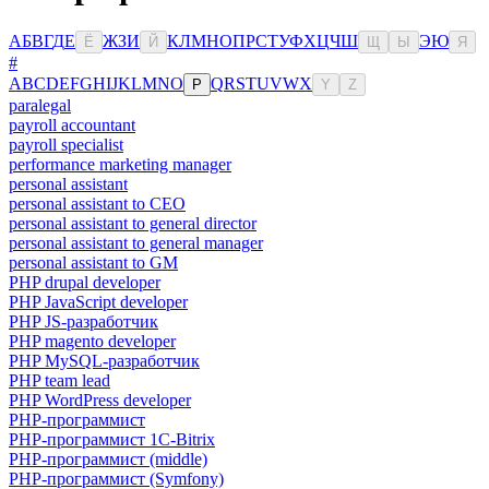
А
Б
В
Г
Д
Е
Ж
З
И
К
Л
М
Н
О
П
Р
С
Т
У
Ф
Х
Ц
Ч
Ш
Э
Ю
Ё
Й
Щ
Ы
Я
#
A
B
C
D
E
F
G
H
I
J
K
L
M
N
O
Q
R
S
T
U
V
W
X
P
Y
Z
paralegal
payroll accountant
payroll specialist
performance marketing manager
personal assistant
personal assistant to CEO
personal assistant to general director
personal assistant to general manager
personal assistant to GM
PHP drupal developer
PHP JavaScript developer
PHP JS-разработчик
PHP magento developer
PHP MySQL-разработчик
PHP team lead
PHP WordPress developer
PHP-программист
PHP-программист 1C-Bitrix
PHP-программист (middle)
PHP-программист (Symfony)