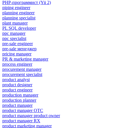
PHP-программист (Yii 2)
piping engineer
planning engineer
planning specialist
plant manager
PL SQL developer
ppc manager
ppc specialist
pre-sale engineer
pre-sale менеджер
pricing manager
PR & marketing manager
process engineer
procurement manager
procurement specialist
product analyst
product designer
product engineer
production manager
production planner
product manager
product manager OTC
product manager product owner
product manager RX
product marketing manager