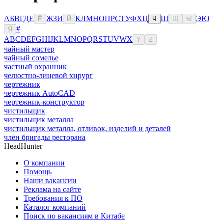
А
Б
В
Г
Д
Е
Ж
З
И
К
Л
М
Н
О
П
Р
С
Т
У
Ф
Х
Ц
Ш
Э
Ю
Ё
Й
Ч
Щ
Ы
#
Я
A
B
C
D
E
F
G
H
I
J
K
L
M
N
O
P
Q
R
S
T
U
V
W
X
Y
Z
чайный мастер
чайный сомелье
частный охранник
челюстно-лицевой хирург
чертежник
чертежник AutoCAD
чертежник-конструктор
чистильщик
чистильщик металла
чистильщик металла, отливок, изделий и деталей
член бригады ресторана
HeadHunter
О компании
Помощь
Наши вакансии
Реклама на сайте
Требования к ПО
Каталог компаний
Поиск по вакансиям в Китабе